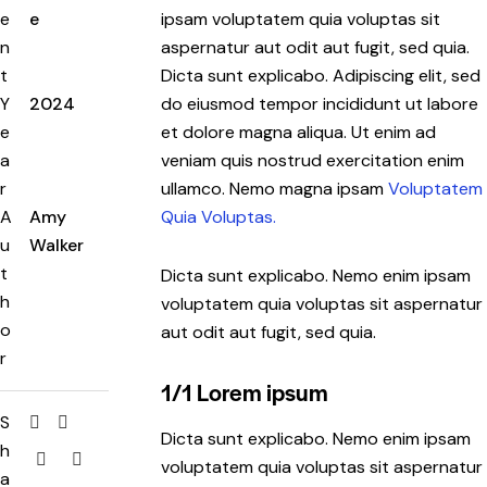
e
e
ipsam voluptatem quia voluptas sit
n
aspernatur aut odit aut fugit, sed quia.
t
Dicta sunt explicabo. Adipiscing elit, sed
Y
2024
do eiusmod tempor incididunt ut labore
e
et dolore magna aliqua. Ut enim ad
a
veniam quis nostrud exercitation enim
r
ullamco. Nemo magna ipsam
Voluptatem
A
Amy
Quia Voluptas.
u
Walker
t
Dicta sunt explicabo. Nemo enim ipsam
h
voluptatem quia voluptas sit aspernatur
o
aut odit aut fugit, sed quia.
r
1/1 Lorem ipsum
S
Dicta sunt explicabo. Nemo enim ipsam
h
voluptatem quia voluptas sit aspernatur
a