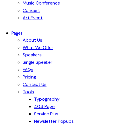
Music Conference
Concert
Art Event
Pages
About Us
What We Offer
Speakers
Single Speaker
FAQs
Pricing
Contact Us
Tools
Typography
404 Page
Service Plus
Newsletter Popups